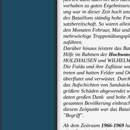
vorhaben zu guten Ergebnissen.
ung war in dieser Zeit hoch und 
des Bataillons ständig hohe Fo
satzbereitschaft. So waren alle
den Monaten Februar, Mai und
mehrwöchige Truppenübungsplat
zuführen.
Darüber hinaus leistete das Ba
Hilfe im Rahmen der
Hochwass
HOLZHAUSEN und WILHELM
Die Fulda und ihre Zuflüsse war
treten und hatten Felder und O
überflutet und verwüstet. Durc
das Aufschichten von Sandsäcke
größere Schäden abgewendet we
daten großen Dank und hohe A
gesamten Bevölkerung einbracht
diesem Zeitpunkt war das Batail
"Begriff".
Ab dem Zeitraum
1966-1969
ha