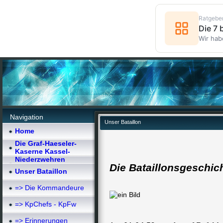
Ratgebe
Die 7
Wir hab
Navigation
Unser Bataillon
Home
Die Graf-Haeseler-
Kaserne Kassel-
Niederzwehren
Die Bataillonsgeschic
Unser Bataillon
=> Die Kommandeure
=> KpChefs - KpFw
=> Erinnerungen