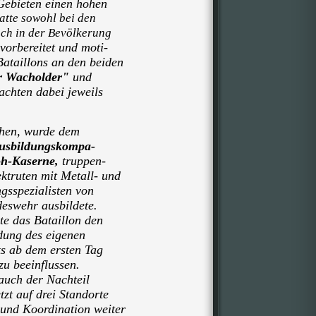
Gebieten einen hohen
atte sowohl bei den
uch in der Bevölkerung
orbereitet und moti-
ataillons an den beiden
r Wacholder"
und
rachten dabei jeweils
hen, wurde dem
ausbildungskompa-
h-Kaserne,
truppen-
ektruten mit Metall- und
gsspezialisten von
eswehr ausbildete.
te das Bataillon den
ldung des eigenen
s ab dem ersten Tag
u beeinflussen.
auch der Nachteil
zt auf drei Standorte
 und Koordination weiter