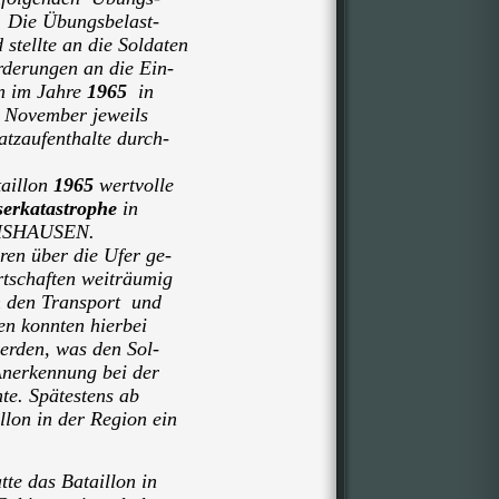
 Die Übungsbelast-
stellte an die Soldaten
rderungen an die Ein-
in im Jahre
1965
in
 November jeweils
zaufenthalte durch-
taillon
1965
wertvolle
erkatastrophe
in
SHAUSEN.
en über die Ufer ge-
rtschaften weiträumig
h den Transport und
n konnten hierbei
rden, was den Sol-
nerkennung bei der
e. Spätestens ab
lon in der Region ein
tte das Bataillon in