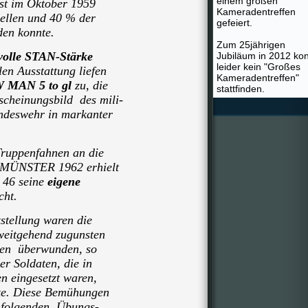
einem großen
st im Oktober 1959
Kameradentreffen
ellen und 40 % der
gefeiert.
den konnte.
Zum 25jährigen
volle STAN-Stärke
Jubiläum in 2012 ko
leider kein "Großes
en Ausstattung liefen
Kameradentreffen"
 MAN 5 to gl
zu, die
stattfinden.
scheinungsbild des mili-
ndeswehr in markanter
ruppenfahnen an die
UMÜNSTER 1962 erhielt
n 46
seine
eigene
cht.
stellung waren die
weitgehend zugunsten
gen über
wunden, so
r Soldaten, die in
 eingesetzt waren,
te. Diese Bemühungen
hfolgenden Übungs-