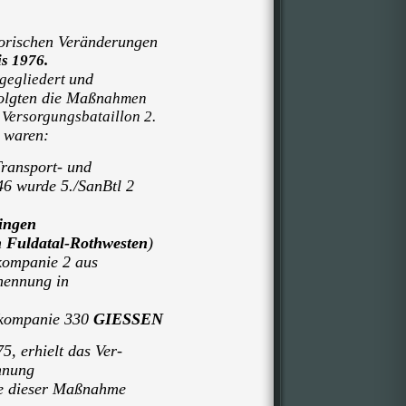
orischen Veränderungen
is 1976.
und
gegliedert
olgten die Maßn
ahmen
Versorgungsbataillon 2.
u waren:
Transport- und
46 wurde 5./SanBtl 2
ingen
n
Fuldatal-Rothwesten
)
kompanie 2 aus
nennung in
lkompanie 330
GIESSEN
5, erhielt das Ver-
hnung
 dieser Maßnahme