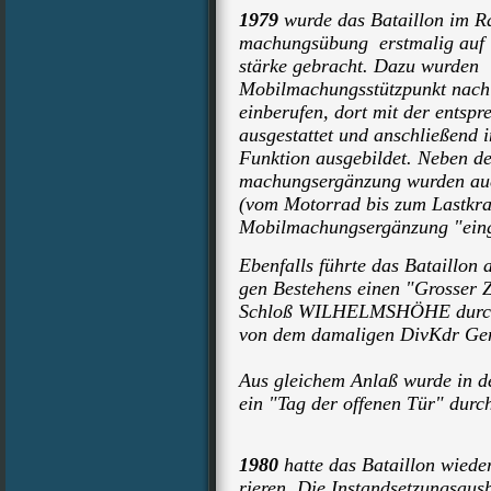
1979
wurde das Bataillon im R
machungsübung erstmalig auf "v
stärke gebracht. Dazu wurden 
Mobilmachungsstützpunkt n
einberufen, dort mit der entsp
ausgestattet und anschließend i
Funktion ausgebildet. Neben de
machungsergänzung wurden auc
(vom Motorrad bis zum Lastkraf
Mobilmachungsergänzung "eing
Ebenfalls führte das Bataillon a
gen Bestehens einen "Grosser Z
Schloß WILHELMSHÖHE durch
von dem damaligen DivKdr Gen
Aus gleichem Anlaß wurde in d
ein "Tag der offenen Tür" durch
1980
hatte das Bataillon wiede
rieren. Die Instandsetzungsaus