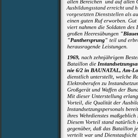
allen Bereichen und auf allen 
Ausbildungsstand erreicht und h
v
orgesetzten
Dienststellen als a
einen guten Ruf erworben. Gut v
viert nahmen die Soldaten des B
großen Heeresübungen
"Blaue
"Panthersprung"
teil und erb
herausragende Leistungen.
1969,
nach zehnjährigem Beste
Bataillon die
Instandsetzungs
nie 6/2 in
BAUNATAL, Am-Lo
dienstlich unterstellt, welche R
Elektroberufen zu Instandsetzun
Großgerät und Waffen der Bund
Mit dieser Unterstellung erlang
Vorteil, die Qualität der Ausbi
Instandsetzungspersonals bereit
ihres Wehrdienstes maßgeblich z
Diesem Vorteil stand natürlich 
gegenüber, daß das Bataillon jet
verteilt war und Dienstaufsicht