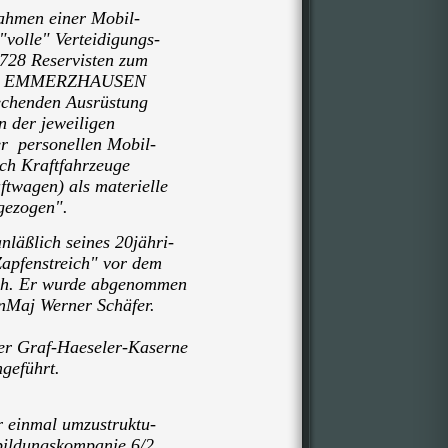
ahmen einer Mobil-
olle" Verteidigungs-
728 Reservisten zum
ach EMMERZHAUSEN
rechenden Ausrüstung
n der jeweiligen
r personellen Mobil-
h Kraftfahrzeuge
twagen) als materielle
ezogen".
nläßlich seines 20jähri-
apfenstreich" vor dem
. Er wurde abgenommen
Maj Werner Schäfer.
er Graf-Haeseler-Kaserne
geführt.
r einmal umzustruktu-
bildungskompanie 6/2