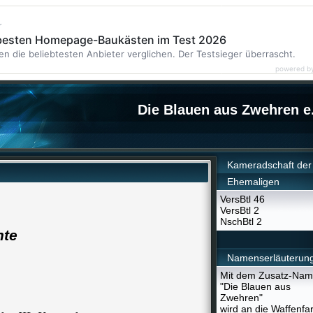
r
 besten Homepage-Baukästen im Test 2026
en die beliebtesten Anbieter verglichen. Der Testsieger überrascht.
powered b
Die Blauen aus Zwehren e.
Kameradschaft der
Ehemaligen
VersBtl 46
VersBtl 2
NschBtl 2
hte
Namenserläuterun
Mit dem Zusatz-Na
"Die Blauen aus
Zwehren"
wird an die Waffenfa