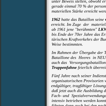
unter Beweis stellen, obwohl er
gerade einmal 70 % der person
materiellen Stärke erreicht wer
1962
hatte das Bataillon seine
erreicht. Im Zuge der materiell
ab
1961 jene "berühmten"
LKW
bis Ende der 70er Jahre das Er
tärischen Kraftverkehrs der Bu
Weise bestimmten.
Im Rahmen der Übergabe der T
Bataillone des Heeres in NE
auch das Versorgungsbataillo
Truppenfahne
feierlich überrei
Fünf Jahre nach seiner Indienst
organisatorischen
Provisorien 
endgültiger, tragfähiger Lösun
daß jetzt auch die Ausbildung de
Fach- und Spezialverwendungen
intensiv betrieben werden konn
führten dann auch bei den nac