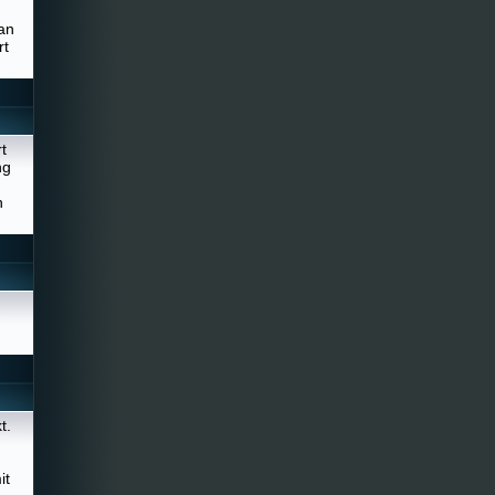
an
rt
t
ng
h
t.
it