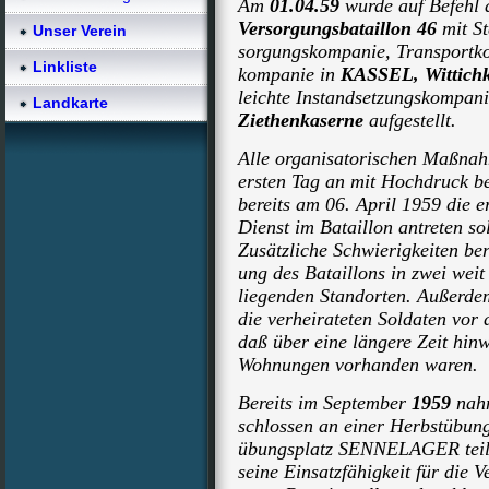
Am
01.04.59
wurde auf Befehl d
Versorgungsbataillon 46
mit S
Unser Verein
sorgungskompanie, Transportko
Linkliste
kompanie in
KASSEL, Wittich
leichte Instandsetzungskompani
Landkarte
Ziethenkaserne
aufgestellt.
Alle organisatorischen Maßna
ersten Tag an mit Hochdruck be
bereits am 06. April 1959 die e
Dienst im Bataillon antreten sol
Zusätzliche Schwierigkeiten bere
ung des Bataillons in zwei weit
liegenden Standorten. Außerde
die verheirateten Soldaten vor d
daß über eine längere Zeit hin
Wohnungen vorhanden waren.
Bereits im September
1959
nahm
schlossen an einer Herbstübun
übungsplatz SENNELAGER teil u
seine Einsatzfähigkeit für die V