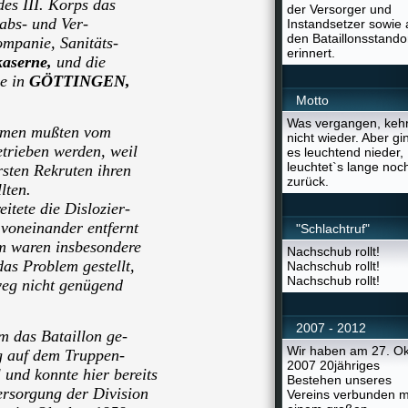
es III. Korps das
der Versorger und
tabs- und Ver-
Instandsetzer sowie 
den Bataillonsstando
mpanie, Sanitäts-
erinnert.
kaserne,
und die
e in
GÖTTINGEN,
Motto
Was vergangen, kehr
hmen mußten vom
nicht wieder. Aber gi
trieben werden, weil
es leuchtend nieder,
leuchtet`s lange noc
rsten Rekruten ihren
zurück.
lten.
itete die Dislozier-
 voneinander entfernt
"Schlachtruf"
m waren insbesondere
Nachschub rollt!
as Problem gestellt,
Nachschub rollt!
Nachschub rollt!
weg nicht genügend
2007 - 2012
 das Bataillon ge-
Wir haben am 27. Ok
g auf dem Truppen-
2007 20jähriges
nd konnte hier bereits
Bestehen unseres
ersorgung der Division
Vereins verbunden m