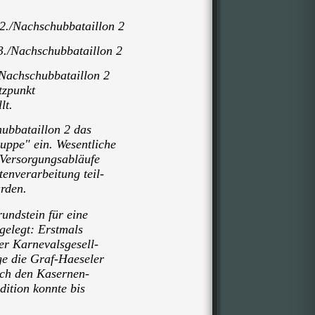
2./Nachschubbataillon 2
./Nachschubbataillon 2
/Nachschubbataillon 2
zpunkt
llt.
hubbataillon 2 das
ppe" ein. Wesentliche
Versorgungsabläufe
enverarbeitung teil-
rden.
undstein für eine
gelegt: Erstmals
er Karnevalsgesell-
ge die Graf-Haeseler
ch den Kasernen-
dition konnte bis