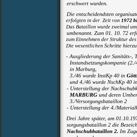
erschwert wurden.
Die entscheidendsten organisat
erfolgten in der Zeit von
1972 b
Das Bataillon wurde zweimal um
umbenannt. Zum 01. 10. 72 erf
zum Einnehmen der Struktur des 
Schritte hierz
Die wesentlichen
- Ausgliederung der Sanitäts-, 
Instandsetzungskompanie
(2./
in Marburg,
3./46 wurde InstKp 40 in
Gött
und 4./46 wurde NschKp 40 i
- Unterstellung der Nachschub
MARBURG
und deren Umbe
3./Versorgungsbataillon 2
- Unterstellung der 4./Materia
Drei Jahre später, am 01.10.197
sorgungsbataillon 2 die Bezeic
Nachschubbataillon 2.
Im Zuge