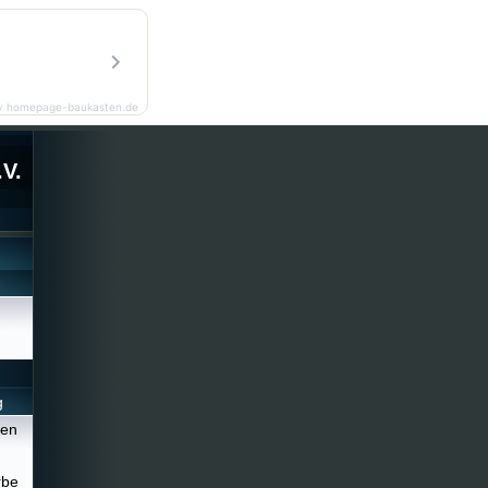
y homepage-baukasten.de
V.
g
men
rbe